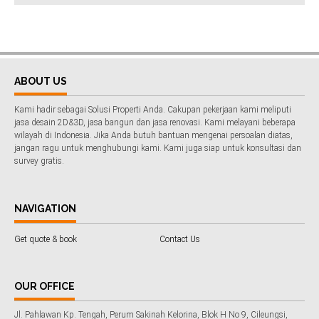
ABOUT US
Kami hadir sebagai Solusi Properti Anda. Cakupan pekerjaan kami meliputi
jasa desain 2D&3D, jasa bangun dan jasa renovasi. Kami melayani beberapa
wilayah di Indonesia. Jika Anda butuh bantuan mengenai persoalan diatas,
jangan ragu untuk menghubungi kami. Kami juga siap untuk konsultasi dan
survey gratis.
NAVIGATION
Get quote & book
Contact Us
OUR OFFICE
Jl. Pahlawan Kp. Tengah, Perum Sakinah Kelorina, Blok H No 9, Cileungsi,