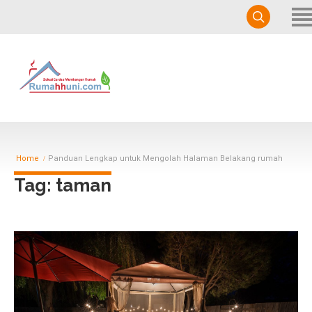
Home
Services
Portfolio
About Us
Contact Us
Home
Panduan Lengkap untuk Mengolah Halaman Belakang rumah
Blog
Tag: taman
Sales Page