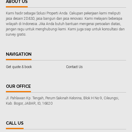
ABOUT US
Kami hadir sebagai Solusi Properti Anda. Cakupan pekerjaan kami meliputi
jasa desain 2D&3D, jasa bangun dan jasa renovasi. Kami melayani beberapa
wilayah di Indonesia. Jika Anda butuh bantuan mengenai persoalan diatas,
jangan ragu untuk menghubungi kami. Kami juga siap untuk konsultasi dan
survey gratis.
NAVIGATION
Get quote & book
Contact Us
OUR OFFICE
Jl. Pahlawan Kp. Tengah, Perum Sakinah Kelorina, Blok H No 9, Cileungsi,
Kab. Bogor, JABAR, ID, 16820
CALL US